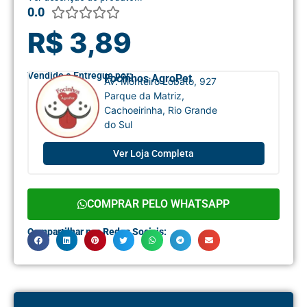
0.0





R$ 3,89
Vendido e Entregue por:
Focinhos AgroPet
Av. Monteiro Lobato, 927
Parque da Matriz,
Cachoeirinha, Rio Grande
do Sul
Ver Loja Completa
COMPRAR PELO WHATSAPP
Compartilhar nas Redes Sociais: