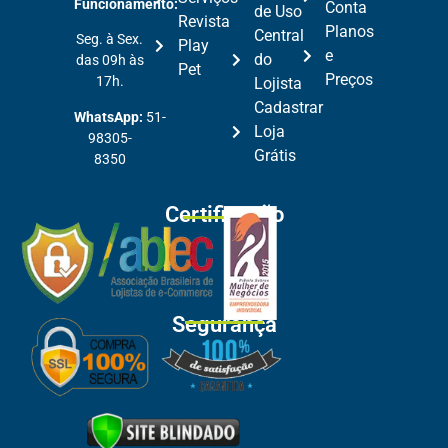
Funcionamento:
Conta
de Uso
Revista
Planos
Central
Seg. à Sex.
Play
e
do
das 09h às
Pet
Preços
17h.
Lojista
Cadastrar
WhatsApp:
51-
Loja
98305-
Grátis
8350
Certificação
Segurança