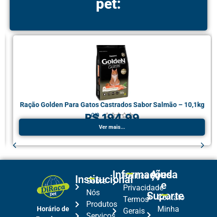
pet:
Ração Golden Para Gatos Castrados Sabor Salmão – 10,1kg
R$ 194,99
0.0





Ver mais...
Informações
Ajuda
Política de
Institucional
Sobre
e
Privacidade
Nós
Suporte
Contato
Termos
Produtos
Minha
Horário de
Gerais
Serviços