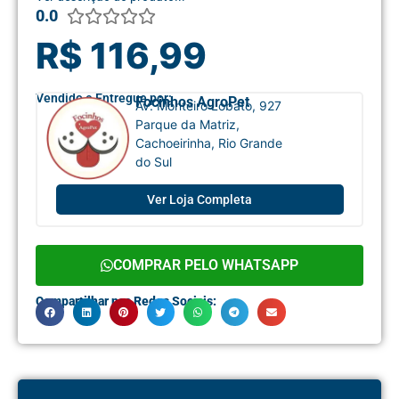
0.0





R$ 116,99
Vendido e Entregue por:
Focinhos AgroPet
Av. Monteiro Lobato, 927
Parque da Matriz,
Cachoeirinha, Rio Grande
do Sul
Ver Loja Completa
COMPRAR PELO WHATSAPP
Compartilhar nas Redes Sociais: