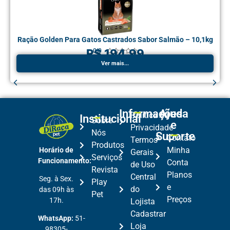
Ração Golden Para Gatos Castrados Sabor Salmão – 10,1kg
R$ 194,99
0.0





Ver mais...
Informações
Ajuda
Política de
Institucional
Sobre
e
Privacidade
Nós
Suporte
Contato
Termos
Produtos
Minha
Horário de
Gerais
Serviços
Funcionamento:
Conta
de Uso
Revista
Planos
Central
Seg. à Sex.
Play
e
do
das 09h às
Pet
Preços
17h.
Lojista
Cadastrar
WhatsApp:
51-
Loja
98305-