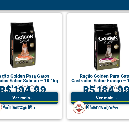
ação Golden Para Gatos
Ração Golden Para Gat
ados Sabor Salmão – 10,1kg
Castrados Sabor Frango – 
0.0
0.0
R$ 194,99
R$ 184,9










Ver mais...
Ver mais...
,
,
Cachoeirinha
RS
Cachoeirinha
RS
Focinhos AgroPet
Focinhos AgroPet