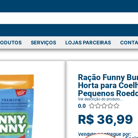
RODUTOS
SERVIÇOS
LOJAS PARCEIRAS
CONTA
Ração Funny Bun
Horta para Coel
Pequenos Roedo
Ver descrição do produto...
0.0





R$ 36,99
Vendido e Entregue por: