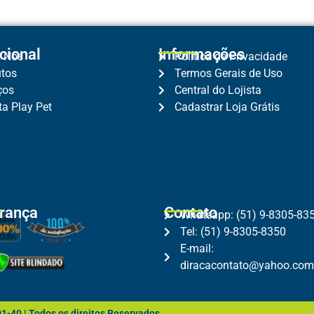
ucional
Informações
e Nós
Política de Privacidade
utos
Termos Gerais de Uso
ços
Central do Lojista
ta Play Pet
Cadastrar Loja Grátis
rança
Contato
Whatsapp: (51) 9-8305-83
Tel: (51) 9-8305-8350
E-mail:
diracacontato@yahoo.com
1-40 | Todos os direitos Reservados