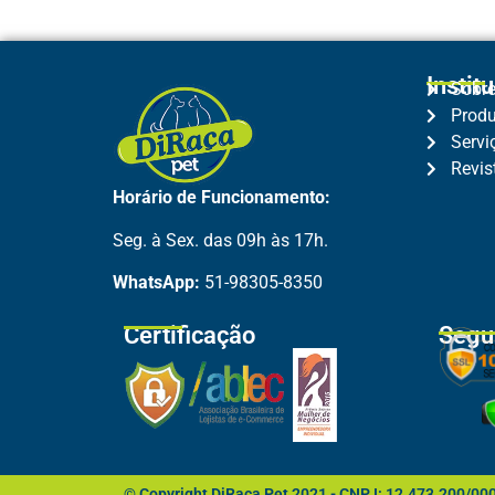
Instit
Sobr
Prod
Servi
Revis
Horário de Funcionamento:
Seg. à Sex. das 09h às 17h.
WhatsApp:
51-98305-8350
Certificação
Segu
© Copyright DiRaça Pet 2021 - CNPJ: 12.473.200/000