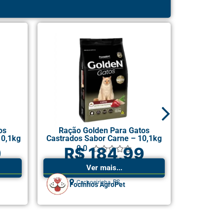
os
Ração Golden Para Gatos
Ração Go
10,1kg
Castrados Sabor Carne – 10,1kg
Sab
0.0
9
R$ 184,99
R





Ver mais...
,
Cachoeirinha
RS
Focinhos AgroPet
Fo