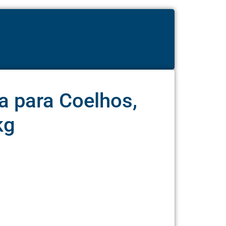
:
a para Coelhos,
kg