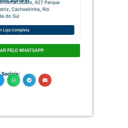
nhos AgroPet
onteiro Lobato, 927 Parque
triz, Cachoeirinha, Rio
de do Sul
r Loja Completa
AR PELO WHATSAPP
 Sociais: