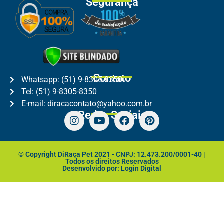
Segurança
Contato
Whatsapp: (51) 9-8305-8350
Tel: (51) 9-8305-8350
E-mail: diracacontato@yahoo.com.br
Redes Sociais
© Copyright DiRaça Pet 2021 - CNPJ: 12.473.200/0001-40 |
Todos os direitos Reservados
Desenvolvido por: Login Digital