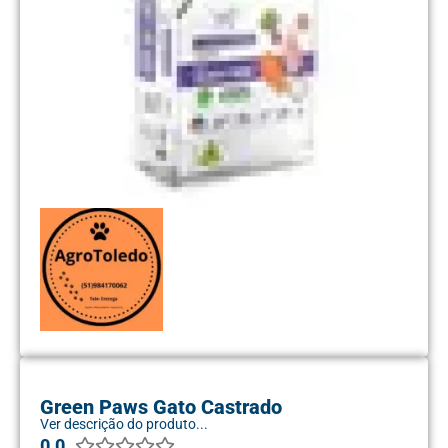
Green Paws Gato Castrado
Ver descrição do produto...
0.0




