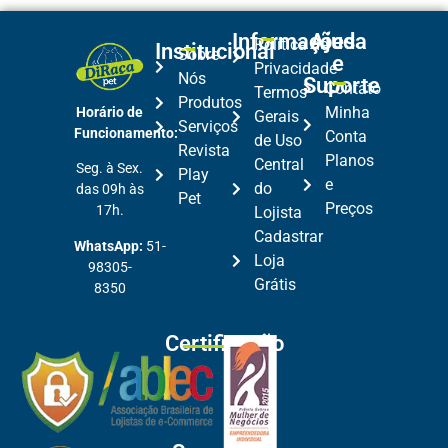
Informações
Ajuda
Política de
Institucional
Sobre
e
Privacidade
Nós
Suporte
Contato
Termos
Produtos
Minha
Horário de
Gerais
Serviços
Funcionamento:
Conta
de Uso
Revista
Planos
Central
Seg. à Sex.
Play
e
do
das 09h às
Pet
Preços
17h.
Lojista
Cadastrar
WhatsApp:
51-
Loja
98305-
Grátis
8350
Certificação