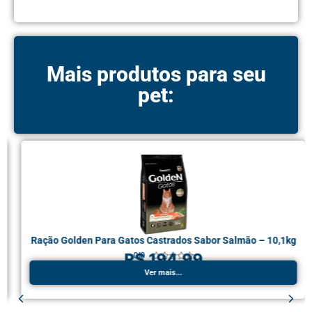
Mais produtos para seu
pet:
Ração Golden Para Gatos Castrados Sabor Salmão – 10,1kg
R$ 194,99
0.0





Ver mais...