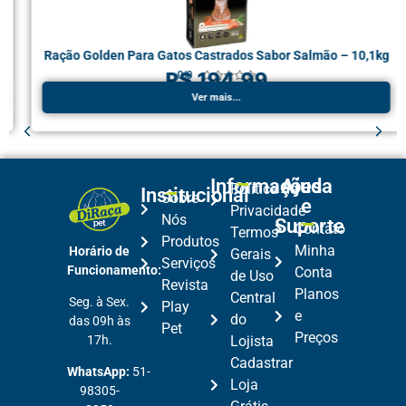
Ração Golden Para Gatos Castrados Sabor Salmão – 10,1kg
R$ 194,99
0.0





Ver mais...
Informações
Ajuda
Política de
Institucional
Sobre
e
Privacidade
Nós
Suporte
Contato
Termos
Produtos
Minha
Horário de
Gerais
Serviços
Funcionamento:
Conta
de Uso
Revista
Planos
Central
Seg. à Sex.
Play
e
do
das 09h às
Pet
Preços
17h.
Lojista
Cadastrar
WhatsApp:
51-
Loja
98305-