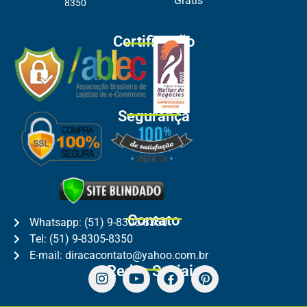
Grátis
8350
Certificação
Segurança
Contato
Whatsapp: (51) 9-8305-8350
Tel: (51) 9-8305-8350
E-mail: diracacontato@yahoo.com.br
Redes Sociais