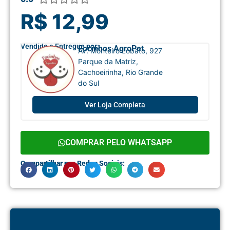
R$ 12,99
Vendido e Entregue por:
Focinhos AgroPet
Av. Monteiro Lobato, 927
Parque da Matriz,
Cachoeirinha, Rio Grande
do Sul
Ver Loja Completa
COMPRAR PELO WHATSAPP
Compartilhar nas Redes Sociais: