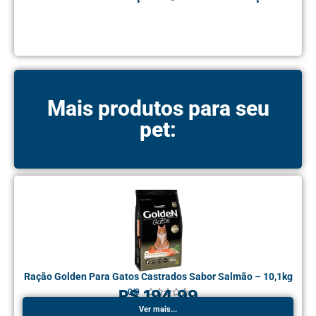
Mais produtos para seu
pet:
Ração Golden Para Gatos Castrados Sabor Salmão – 10,1kg
R$ 194,99
0.0





Ver mais...