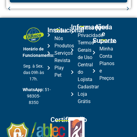
Informações
Ajuda
Política de
Institucional
Sobre
e
Privacidade
Nós
Suporte
Contato
Termos
Produtos
Minha
Horário de
Gerais
Serviços
Funcionamento:
Conta
de Uso
Revista
Planos
Central
Seg. à Sex.
Play
e
do
das 09h às
Pet
Preços
17h.
Lojista
Cadastrar
WhatsApp:
51-
Loja
98305-
Grátis
8350
Certificação