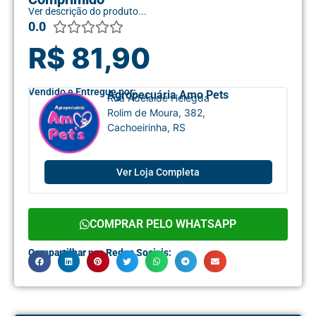
Ver descrição do produto...
0.0





R$ 81,90
Vendido e Entregue por:
Agropecuária Amo Pets
Rua Adelaide Helegda
Rolim de Moura, 382,
Cachoeirinha, RS
Ver Loja Completa
COMPRAR PELO WHATSAPP
Compartilhar nas Redes Sociais: