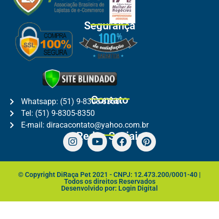
Segurança
Contato
Whatsapp: (51) 9-8305-8350
Tel: (51) 9-8305-8350
E-mail: diracacontato@yahoo.com.br
Redes Sociais
© Copyright DiRaça Pet 2021 - CNPJ: 12.473.200/0001-40 |
Todos os direitos Reservados
Desenvolvido por: Login Digital